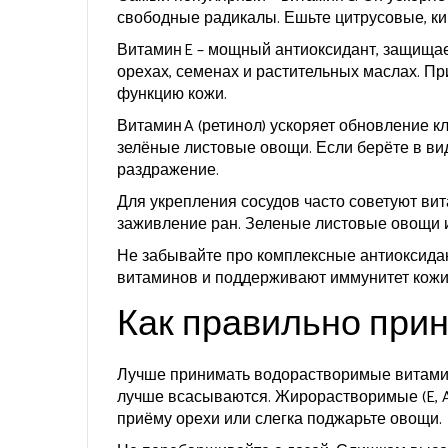
свободные радикалы. Ешьте цитрусовые, кив
Витамин E – мощный антиоксидант, защищае
орехах, семенах и растительных маслах. Пр
функцию кожи.
Витамин A (ретинол) ускоряет обновление к
зелёные листовые овощи. Если берёте в вид
раздражение.
Для укрепления сосудов часто советуют вит
заживление ран. Зеленые листовые овощи 
Не забывайте про комплексные антиоксидант
витаминов и поддерживают иммунитет кожи
Как правильно при
Лучше принимать водорастворимые витамины 
лучше всасываются. Жирорастворимые (E, A,
приёму орехи или слегка поджарьте овощи.