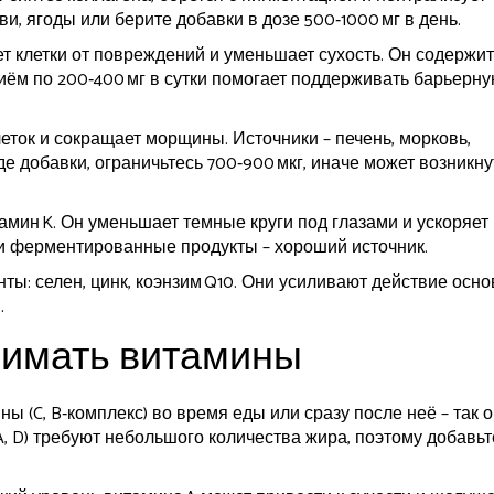
и, ягоды или берите добавки в дозе 500‑1000 мг в день.
т клетки от повреждений и уменьшает сухость. Он содержит
иём по 200‑400 мг в сутки помогает поддерживать барьерн
леток и сокращает морщины. Источники – печень, морковь,
е добавки, ограничьтесь 700‑900 мкг, иначе может возникну
амин K. Он уменьшает темные круги под глазами и ускоряет
и ферментированные продукты – хороший источник.
ы: селен, цинк, коэнзим Q10. Они усиливают действие осн
.
нимать витамины
(C, B‑комплекс) во время еды или сразу после неё – так 
 D) требуют небольшого количества жира, поэтому добавьт