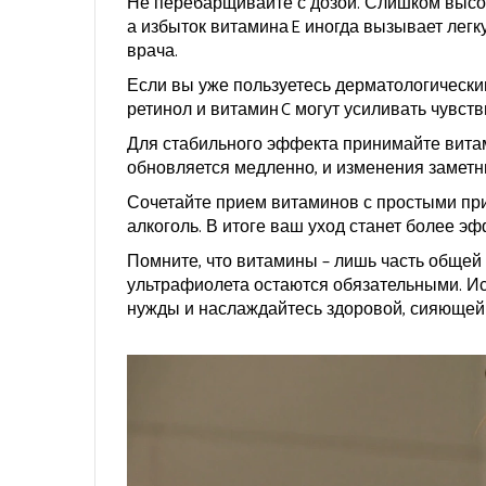
Не перебарщивайте с дозой. Слишком высок
а избыток витамина E иногда вызывает легк
врача.
Если вы уже пользуетесь дерматологически
ретинол и витамин C могут усиливать чувств
Для стабильного эффекта принимайте витам
обновляется медленно, и изменения заметны
Сочетайте прием витаминов с простыми прив
алкоголь. В итоге ваш уход станет более э
Помните, что витамины – лишь часть общей 
ультрафиолета остаются обязательными. Ис
нужды и наслаждайтесь здоровой, сияющей