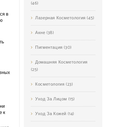
(46)
ся в
Лазерная Косметология
(45)
ую
Акне
(38)
ть
Пигментация
(30)
Домашняя Косметология
(25)
овных
Косметология
(23)
Уход За Лицом
(15)
они
е к
Уход За Кожей
(14)