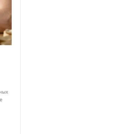
ьных
не