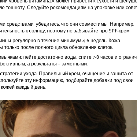
ий уровень витамина A может привести к сухости и шелуш
ую тошноту. Следуйте рекомендациям на упаковке или сове
ми средствами, убедитесь, что они совместимы. Например,
ительность к солнцу, поэтому не забывайте про SPF‑крем.
ины регулярно в течение минимум 4‑6 недель. Кожа
 только после полного цикла обновления клеток.
ычками: пейте достаточно воды, спите 7‑8 часов и огранич
ффективным, а результаты – заметными.
стратегии ухода. Правильный крем, очищение и защита от
пользуйте эту информацию, подбирайте добавки под свои
 кожей каждый день.