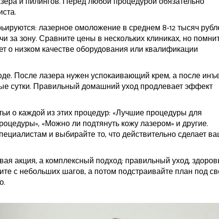
азера и пилингов. Перед любой процедурой обязательно
иста.
ьируются: лазерное омоложение в среднем 8‑12 тысяч рубл
сячи за зону. Сравните цены в нескольких клиниках, но помнит
ует о низком качестве оборудования или квалификации
оде. После лазера нужен успокаивающий крем, а после инъ
рвые сутки. Правильный домашний уход продлевает эффект
ьи о каждой из этих процедур: «Лучшие процедуры для
роцедуры», «Можно ли подтянуть кожу лазером» и другие.
пециалистам и выбирайте то, что действительно сделает в
вая акция, а комплексный подход: правильный уход, здоро
ите с небольших шагов, а потом подстраивайте план под св
о.