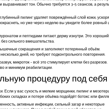
 выравнивают тон. Обычно требуется 3–5 сеансов, а резуль
лубинный пилинг удаляет повреждённый слой кожи, ускоря
окраснеть, но уже через неделю вы увидите более ровный 
луронатом и пептидами питают дерму изнутри. Это хороший
ь без сильного вмешательства.
ышечные сокращения и заполняют потерянный объём.
несколько дней, но требуют подконтрольного повторения.
азвук, микроток – всё это стимулирует клетки без разрезов.
тво и минимум реабилитации.
альную процедуру под себя
и. Если у вас сухость и мелкие морщинки, пилинг и мезотер
боких складках и потере объёма подойдёт ботокс или филл
енность, активные инфекции, сильный загар и некоторые