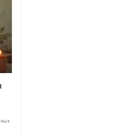
И
нных