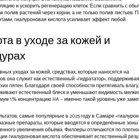
ляцию и ускорить регенерацию клеток. Если сравнить с об
ак полив растений через корни, а не только полив листьев. 
нтами, гиалуроновая кислота усиливает эффект любой
та в уходе за кожей и
дурах
евных
уходах за кожей
,
средствах, которые наносятся на
мов
она служит как естественный «гидрататор», поддержива
их пятен. Благодаря своей способности притягивать влагу
еркивают естественный блеск и уменьшают видимость мелки
мум 1 % концентрацию HA — именно такой уровень уже заме
ультатов, самые популярные в 2025 году в Самаре «гиалуро
разные препараты, которые вводятся в определённые зоны
овенного увеличения объёма. Филлеры отличаются по плотно
ции гиалуроновая кислота обеспечивает естественный резу