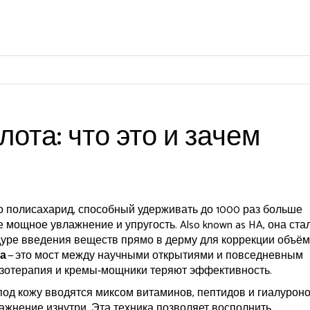
ота: что это и зачем
о полисахарид, способный удерживать до 1000 раз больше
же мощное увлажнение и упругость
. Also known as
HA
, она ста
уре введения веществ прямо в дерму для коррекции объём
а
— это мост между научными открытиями и повседневным
езотерапия и кремы‑мощники теряют эффективность.
под кожу вводятся миксом витаминов, пептидов и гиалурон
ажнение изнутри. Эта техника позволяет восполнить