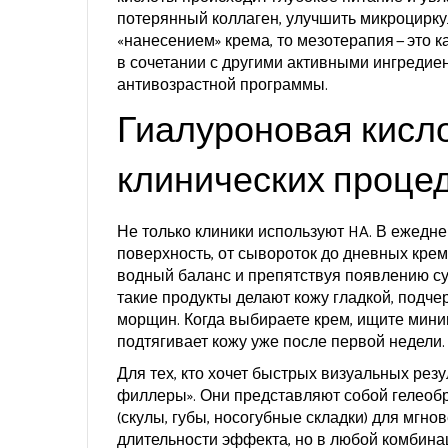
потерянный коллаген, улучшить микроцирку
«нанесением» крема, то мезотерапия — это к
в сочетании с другими активными ингредие
антивозрастной программы.
Гиалуроновая кисло
клинических проце
Не только клиники используют HA. В ежедн
поверхность, от сывороток до дневных кре
водный баланс и препятствуя появлению сух
такие продукты делают кожу гладкой, подч
морщин. Когда выбираете крем, ищите мини
подтягивает кожу уже после первой недели.
Для тех, кто хочет быстрых визуальных рез
филлеры». Они представляют собой гелеоб
(скулы, губы, носогубные складки) для мгн
длительности эффекта, но в любой комбина