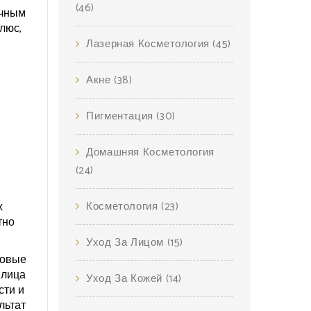
(46)
ычным
Плюс,
Лазерная Косметология
(45)
Акне
(38)
Пигментация
(30)
Домашняя Косметология
(24)
я
,
х
Косметология
(23)
тно
Уход За Лицом
(15)
новые
 лица
Уход За Кожей
(14)
сти и
льтат