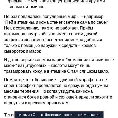
формулы с меньшей концентрацией или другими
типами витаминов.
Не раз попадались популярные мифы — например:
"Пей витамины, и кожа станет светлее сама по себе!"
Нет, к сожалению, так это не работает. Приём
витаминов внутрь обычно имеет совсем другой
эффект, а желаемого осветления можно добиться
только с помощью наружных средств — кремов,
сывороток и масок.
И да, не верьте советам варить "домашние витаминные
маски" из цитрусовых — кислоты могут лишь
травмировать кожу, а витамина С там слишком мало.
Помните, что отбеливание — длинный марафон, а не
спринт. Эффект проявляется не сразу, иногда нужны
месяцы терпения. Но когда увидите, как кожа
становится более ровной и сияющей, вряд ли захотите
вернуться к прежним привычкам.
Теги:
витамин С
отбеливание кожи
пигментация