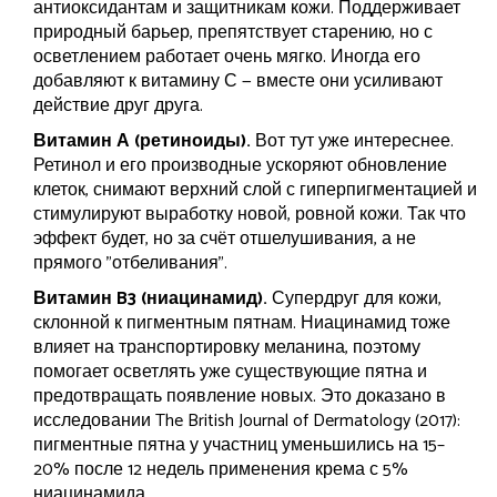
антиоксидантам и защитникам кожи. Поддерживает
природный барьер, препятствует старению, но с
осветлением работает очень мягко. Иногда его
добавляют к витамину С — вместе они усиливают
действие друг друга.
Витамин А (ретиноиды).
Вот тут уже интереснее.
Ретинол и его производные ускоряют обновление
клеток, снимают верхний слой с гиперпигментацией и
стимулируют выработку новой, ровной кожи. Так что
эффект будет, но за счёт отшелушивания, а не
прямого "отбеливания".
Витамин B3 (ниацинамид).
Супердруг для кожи,
склонной к пигментным пятнам. Ниацинамид тоже
влияет на транспортировку меланина, поэтому
помогает осветлять уже существующие пятна и
предотвращать появление новых. Это доказано в
исследовании The British Journal of Dermatology (2017):
пигментные пятна у участниц уменьшились на 15–
20% после 12 недель применения крема с 5%
ниацинамида.