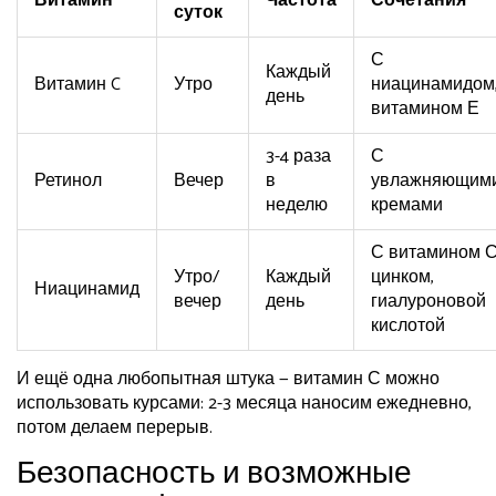
Витамин
Частота
Сочетания
суток
С
Каждый
Витамин C
Утро
ниацинамидом
день
витамином Е
3-4 раза
С
Ретинол
Вечер
в
увлажняющим
неделю
кремами
С витамином С
Утро/
Каждый
цинком,
Ниацинамид
вечер
день
гиалуроновой
кислотой
И ещё одна любопытная штука — витамин С можно
использовать курсами: 2-3 месяца наносим ежедневно,
потом делаем перерыв.
Безопасность и возможные