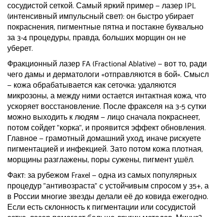
сосудистой сеткой. Самый яркий пример — лазер IPL
(интенсивный импульсный свет): он быстро убирает
покраснения, пигментные пятна и постакне буквально
за 3-4 процедуры, правда, больших морщин он не
уберет.
Фракционный лазер FA (Fractional Ablative) — вот то, ради
чего дамы и дерматологи «отправляются в бой». Смысл
— кожа обрабатывается как сеточка: удаляются
микрозоны, а между ними остается интактная кожа, что
ускоряет восстановление. После фракселя на 3-5 сутки
можно выходить к людям — лицо сначала покраснеет,
потом сойдет "корка", и проявится эффект обновления.
Главное — грамотный домашний уход, иначе рискуете
пигментацией и инфекцией. Зато потом кожа плотная,
морщины разглажены, поры сужены, пигмент ушёл.
Факт: за рубежом Fraxel — одна из самых популярных
процедур "антивозраста" с устойчивым спросом у 35+, а
в России многие звезды делали её до ковида ежегодно.
Если есть склонность к пигментации или сосудистой