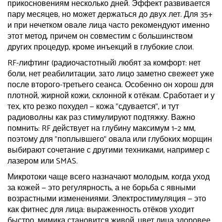
прикосновениям несколько дней. Эффект развивается
пару месяцев, но может держаться до двух лет. Для 35+
и при нечетком овале лица часто рекомендуют именно
этот метод, причем он совместим с большинством
других процедур, кроме инъекций в глубокие слои.
RF-лифтинг (радиочастотный) любят за комфорт: нет
боли, нет реабилитации, зато лицо заметно свежеет уже
после второго-третьего сеанса. Особенно он хорош для
плотной, жирной кожи, склонной к отёкам. Сработает и у
тех, кто резко похудел — кожа "сдувается", и тут
радиоволны как раз стимулируют подтяжку. Важно
помнить: RF действует на глубину максимум 1–2 мм,
поэтому для "поплывшего" овала или глубоких морщин
выбирают сочетание с другими техниками, например с
лазером или SMAS.
Микротоки чаще всего назначают молодым, когда уход
за кожей — это регулярность, а не борьба с явными
возрастными изменениями. Электростимуляция — это
как фитнес для лица: выраженность отёков уходит
быстро, мимика становится живой, цвет лица здоровее,