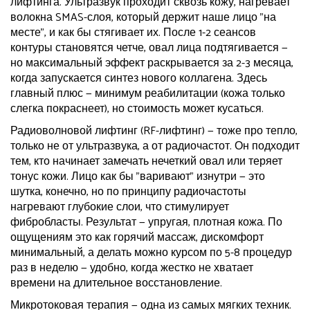
лифтинга. Ультразвук проходит сквозь кожу, нагревает
волокна SMAS-слоя, который держит наше лицо "на
месте", и как бы стягивает их. После 1-2 сеансов
контуры становятся четче, овал лица подтягивается —
но максимальный эффект раскрывается за 2-3 месяца,
когда запускается синтез нового коллагена. Здесь
главный плюс — минимум реабилитации (кожа только
слегка покраснеет), но стоимость может кусаться.
Радиоволновой лифтинг (RF-лифтинг) — тоже про тепло,
только не от ультразвука, а от радиочастот. Он подходит
тем, кто начинает замечать нечеткий овал или теряет
тонус кожи. Лицо как бы "варивают" изнутри — это
шутка, конечно, но по принципу радиочастоты
нагревают глубокие слои, что стимулирует
фибробласты. Результат — упругая, плотная кожа. По
ощущениям это как горячий массаж, дискомфорт
минимальный, а делать можно курсом по 5-8 процедур
раз в неделю — удобно, когда жестко не хватает
времени на длительное восстановление.
Микротоковая терапия — одна из самых мягких техник.