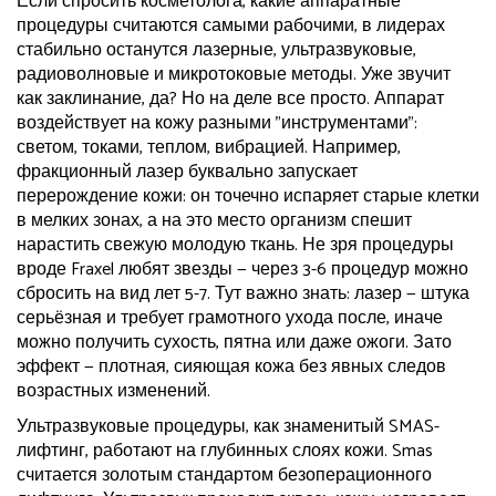
Если спросить косметолога, какие аппаратные
процедуры считаются самыми рабочими, в лидерах
стабильно останутся лазерные, ультразвуковые,
радиоволновые и микротоковые методы. Уже звучит
как заклинание, да? Но на деле все просто. Аппарат
воздействует на кожу разными "инструментами":
светом, токами, теплом, вибрацией. Например,
фракционный лазер буквально запускает
перерождение кожи: он точечно испаряет старые клетки
в мелких зонах, а на это место организм спешит
нарастить свежую молодую ткань. Не зря процедуры
вроде Fraxel любят звезды — через 3-6 процедур можно
сбросить на вид лет 5-7. Тут важно знать: лазер — штука
серьёзная и требует грамотного ухода после, иначе
можно получить сухость, пятна или даже ожоги. Зато
эффект — плотная, сияющая кожа без явных следов
возрастных изменений.
Ультразвуковые процедуры, как знаменитый SMAS-
лифтинг, работают на глубинных слоях кожи. Smas
считается золотым стандартом безоперационного