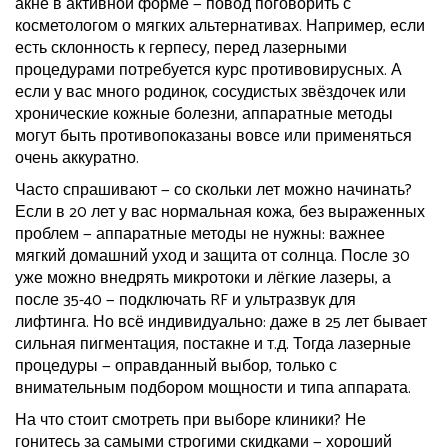
акне в активной форме — повод поговорить с
косметологом о мягких альтернативах. Например, если
есть склонность к герпесу, перед лазерными
процедурами потребуется курс противовирусных. А
если у вас много родинок, сосудистых звёздочек или
хронические кожные болезни, аппаратные методы
могут быть противопоказаны вовсе или применяться
очень аккуратно.
Часто спрашивают — со скольки лет можно начинать?
Если в 20 лет у вас нормальная кожа, без выраженных
проблем — аппаратные методы не нужны: важнее
мягкий домашний уход и защита от солнца. После 30
уже можно внедрять микротоки и лёгкие лазеры, а
после 35-40 — подключать RF и ультразвук для
лифтинга. Но всё индивидуально: даже в 25 лет бывает
сильная пигментация, постакне и т.д. Тогда лазерные
процедуры — оправданный выбор, только с
внимательным подбором мощности и типа аппарата.
На что стоит смотреть при выборе клиники? Не
гонитесь за самыми строгими скидками — хороший