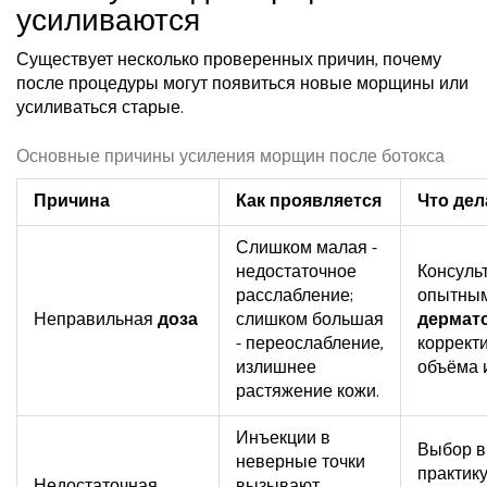
усиливаются
Существует несколько проверенных причин, почему
после процедуры могут появиться новые морщины или
усиливаться старые.
Основные причины усиления морщин после ботокса
Причина
Как проявляется
Что дел
Слишком малая -
недостаточное
Консуль
расслабление;
опытны
Неправильная
доза
слишком большая
дермат
- переослабление,
коррект
излишнее
объёма 
растяжение кожи.
Инъекции в
Выбор в
неверные точки
практик
Недостаточная
вызывают