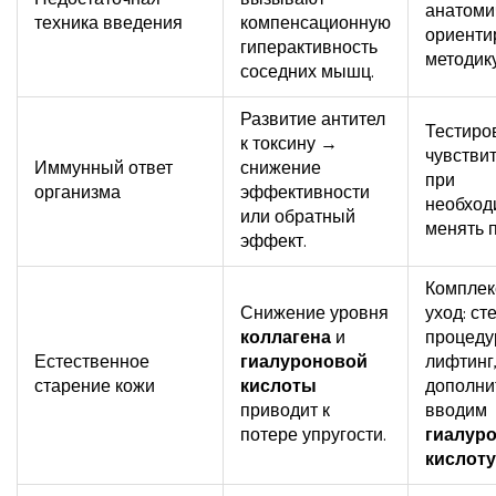
анатоми
техника введения
компенсационную
ориенти
гиперактивность
методику
соседних мышц.
Развитие антител
Тестиро
к токсину →
чувствит
Иммунный ответ
снижение
при
организма
эффективности
необход
или обратный
менять 
эффект.
Компле
Снижение уровня
уход: с
коллагена
и
процеду
Естественное
гиалуроновой
лифтинг
старение кожи
кислоты
дополни
приводит к
вводим
потере упругости.
гиалур
кислоту