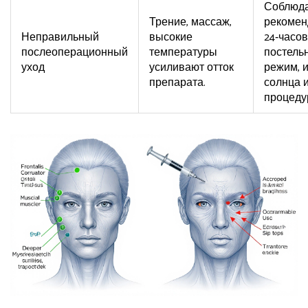
Соблюд
Трение, массаж,
рекомен
Неправильный
высокие
24‑часо
послеоперационный
температуры
постель
уход
усиливают отток
режим, и
препарата.
солнца и
процеду