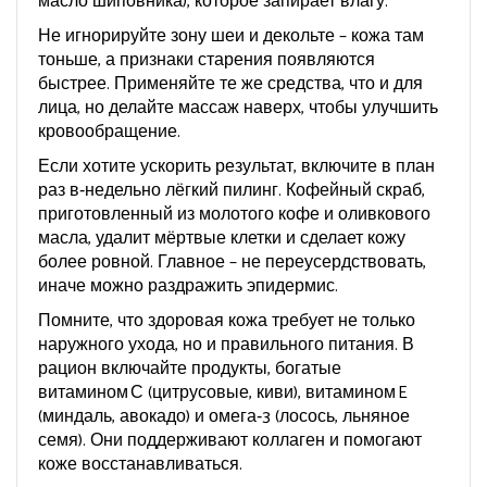
масло шиповника), которое запирает влагу.
Не игнорируйте зону шеи и декольте – кожа там
тоньше, а признаки старения появляются
быстрее. Применяйте те же средства, что и для
лица, но делайте массаж наверх, чтобы улучшить
кровообращение.
Если хотите ускорить результат, включите в план
раз в‑недельно лёгкий пилинг. Кофейный скраб,
приготовленный из молотого кофе и оливкового
масла, удалит мёртвые клетки и сделает кожу
более ровной. Главное – не переусердствовать,
иначе можно раздражить эпидермис.
Помните, что здоровая кожа требует не только
наружного ухода, но и правильного питания. В
рацион включайте продукты, богатые
витамином С (цитрусовые, киви), витамином E
(миндаль, авокадо) и омега‑3 (лосось, льняное
семя). Они поддерживают коллаген и помогают
коже восстанавливаться.