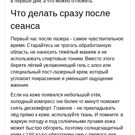
в первые дни, а что можно отложить.
Что делать сразу после
сеанса
Первый час после лазера – самое чувствительное
время. Старайтесь не трогать обработанную
область, не наносить тяжёлый макияж и не
использовать спиртовые тоники. Вместо этого
берите лёгкий увлажняющий гель с алоэ или
специальный пост‑лазерный крем, который
успокоит покраснение и уменьшит ощущение
жжения.
Если на коже появился небольшой отёк,
холодный компресс (не более 10 минут) поможет
снять дискомфорт. Главное – не прикладывать
лёд прямо к коже, используйте ткань. И помните: в
жаркую погоду и под солнечными лучами кожа
может быстро обгореть, поэтому солнцезащитный
крем с SPF 30‑50 обязателен уже с первого дня.