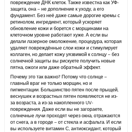
повреждение ДНК клеток
. Также известна как
УФ-
защита
, она — не дополнение к уходу, а его
фундамент.
Без неё даже самые дорогие кремы с
ретинолом
,
ингредиент, который ускоряет
обновление кожи и борется с морщинами на
клеточном уровне
работают хуже. А если вы
делали
лазерное омоложение
,
процедура, которая
удаляет повреждённые слои кожи и стимулирует
коллаген, но делает кожу уязвимой к солнцу
— без
солнечной защиты вы рискуете получить новые
пятна, ожоги или даже обратный эффект.
Почему это так важно? Потому что солнце —
главный враг не только морщин, но и
пигментации. Большинство пятен после прыщей,
веснушек и возрастных пятен появляются не из-
за возраста, а из-за накопленного UV-
повреждения. Даже если вы не загораете,
солнечные лучи проходят через окна, отражаются
от снега, а в городе — от стекла и асфальта. И если
вы используете
витамин С
,
антиоксидант, который