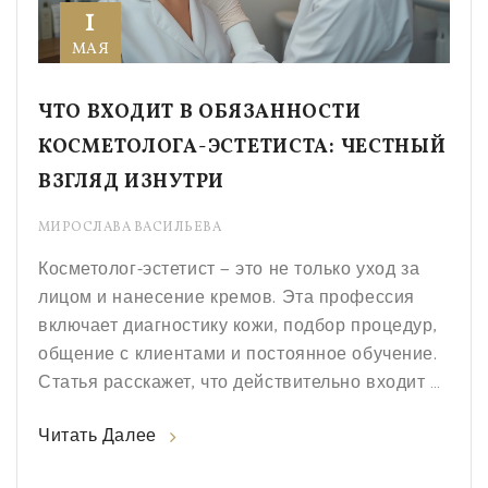
1
МАЯ
ЧТО ВХОДИТ В ОБЯЗАННОСТИ
КОСМЕТОЛОГА-ЭСТЕТИСТА: ЧЕСТНЫЙ
ВЗГЛЯД ИЗНУТРИ
МИРОСЛАВА ВАСИЛЬЕВА
Косметолог-эстетист — это не только уход за
лицом и нанесение кремов. Эта профессия
включает диагностику кожи, подбор процедур,
общение с клиентами и постоянное обучение.
Статья расскажет, что действительно входит в
обязанности эстетиста, каких знаний требует
Читать Далее
работа, с какими трудностями приходится
сталкиваться. Узнаете, как оценить