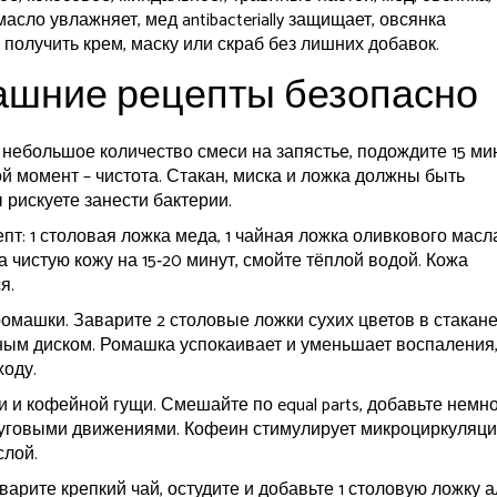
асло увлажняет, мед antibacterially защищает, овсянка
 получить крем, маску или скраб без лишних добавок.
ашние рецепты безопасно
небольшое количество смеси на запястье, подождите 15 мин
й момент – чистота. Стакан, миска и ложка должны быть
рискуете занести бактерии.
т: 1 столовая ложка меда, 1 чайная ложка оливкового масла
 чистую кожу на 15‑20 минут, смойте тёплой водой. Кожа
я.
ромашки. Заварите 2 столовые ложки сухих цветов в стакан
тным диском. Ромашка успокаивает и уменьшает воспаления,
ходу.
и и кофейной гущи. Смешайте по equal parts, добавьте немн
круговыми движениями. Кофеин стимулирует микроциркуляци
слой.
варите крепкий чай, остудите и добавьте 1 столовую ложку а