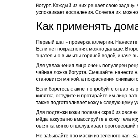
йогурт. Каждый из них решает свою задачу: м
успокаивает воспаления. Сочетая их, можно
Как применять дом
Первый шаг – проверка аллергии. Нанесите 
Если нет покраснения, можно дальше. Второ
тщательно вымыты горячей водой, иначе вы 
Для увлажнения лица очень популярен рецеп
чайная ложка йогурта. Смешайте, нанести на
становится мягкой, а покраснения снижаютс
Если боретесь с акне, попробуйте отвар из 
кипятка, остудите и протирайте им лицо ва
также подготавливает кожу к следующему у
Для подтяжки кожи полезен скраб из овсянк
мёда, аккуратно вмассируйте в кожу тела 
овсянка мягко отшелушивает ороговевший 
Не забывайте про маски из зелёного чая. За