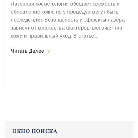
Лазерная косметология обещает свежесть и
обновление кожи, но у процедур могут быть
последствия. Безопасность и эффекты лазера
зависят от множества факторов, включая тип
кожи и правильный уход. В статье
рассматриваются возможные осложнения,
Читать Далее
необходимые защитные меры, а также как
извлечь максимум пользы от процедур. Ключ к
успеху — это тщательная подготовка и
понимание рисков и преимуществ.
ОКНО ПОИСКА