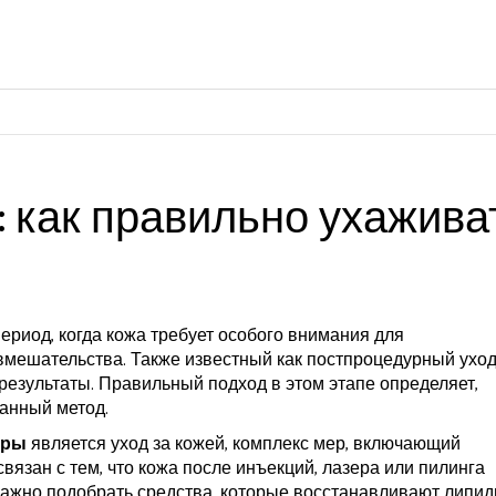
 как правильно ухажива
период, когда кожа требует особого внимания для
 вмешательства
. Также известный как
постпроцедурный ухо
результаты. Правильный подход в этом этапе определяет,
анный метод.
уры
является
уход за кожей
,
комплекс мер, включающий
 связан с тем, что кожа после инъекций, лазера или пилинга
важно подобрать средства, которые восстанавливают липи