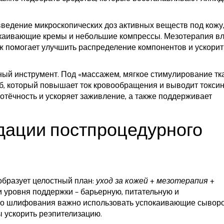
введение микроскопических доз активных веществ под кожу
окаивающие кремы и небольшие компрессы. Мезотерапия в
ж помогает улучшить распределение компонентов и ускорит
ый инструмент. Под «
массажем
,
мягкое стимулирование тк
б, который повышает ток кровообращения и выводит токсин
тёчность и ускоряет заживление, а также поддерживает
ации постпроцедурного
образует целостный план:
уход за кожей
+
мезотерапия
+
и уровня поддержки – барьерную, питательную и
го шлифования важно использовать успокаивающие сыворо
ы ускорить реэпителизацию.