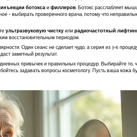
ы
инъекции ботокса
и
филлеров
. Ботокс расслабляет мышц
ное – выбирать проверенного врача, потому что неправиль
йте
ультразвуковую чистку
или
радиочастотный лифтин
тким восстановительным периодом.
рности. Один сеанс не сделает чудо, а серия из 3‑6 процед
аст заметный результат.
едневных привычек и правильных процедур. Выбирайте то, 
 бойтесь задавать вопросы косметологу. Пусть ваша кожа б