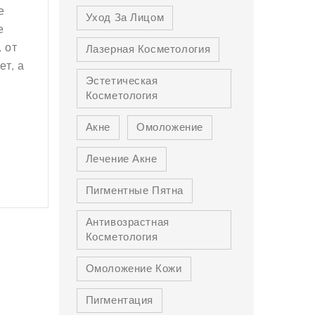
е
Уход За Лицом
е
 от
Лазерная Косметология
т, а
Эстетическая
Косметология
Акне
Омоложение
Лечение Акне
Пигментные Пятна
Антивозрастная
Косметология
Омоложение Кожи
Пигментация