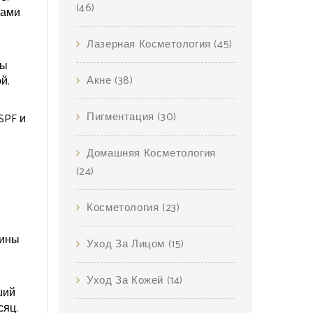
(46)
тами
Лазерная Косметология
(45)
бы
й.
Акне
(38)
Пигментация
(30)
SPF и
Домашняя Косметология
(24)
Косметология
(23)
щины
Уход За Лицом
(15)
Уход За Кожей
(14)
ший
сяц.