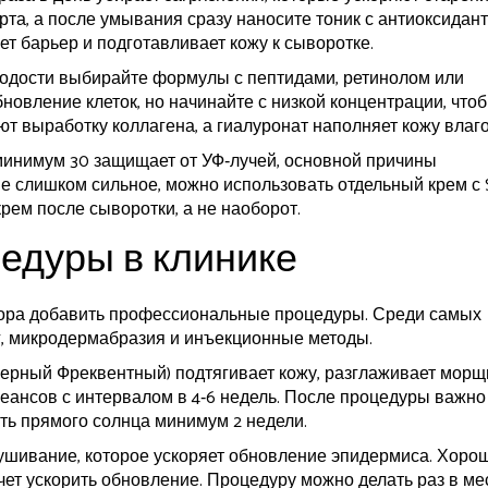
рта, а после умывания сразу наносите тоник с антиоксидан
ет барьер и подготавливает кожу к сыворотке.
лодости выбирайте формулы с пептидами, ретинолом или
бновление клеток, но начинайте с низкой концентрации, что
т выработку коллагена, а гиалуронат наполняет кожу влаго
минимум 30 защищает от УФ‑лучей, основной причины
е слишком сильное, можно использовать отдельный крем с 
рем после сыворотки, а не наоборот.
едуры в клинике
пора добавить профессиональные процедуры. Среди самых
г, микродермабразия и инъекционные методы.
ерный Фреквентный) подтягивает кожу, разглаживает мор
 сеансов с интервалом в 4‑6 недель. После процедуры важно
ть прямого солнца минимум 2 недели.
ушивание, которое ускоряет обновление эпидермиса. Хоро
хочет ускорить обновление. Процедуру можно делать раз в ме