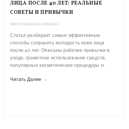
ЛИЦА ПОСЛЕ 40 ЛЕТ: РЕАЛЬНЫЕ
СОВЕТЫ И ПРИВЫЧКИ
МИРОСЛАВА ВАСИЛЬЕВА
Статья разбирает самые эффективные
способы сохранить молодость кожи лица
после 40 лет. Описаны рабочие привычки в
уходе, грамотное использование средств,
популярные косметические процедуры и
влияние питания. Даются полезные
Читать Далее
рекомендации, которые легко внедрить в
повседневную жизнь. Отдельное внимание
уделено тому, чего делать не стоит — для
экономии бюджета и времени.