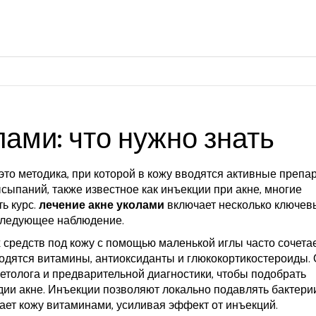
ами: что нужно знать
это методика, при которой в кожу вводятся активные препа
ысыпаний
, также известное как
инъекции при акне
, многие
ь курс.
лечение акне уколами
включает несколько ключев
оследующее наблюдение.
 средств под кожу с помощью маленькой иглы
часто сочета
водятся витамины, антиоксиданты и глюкокортикостероиды
.
толога и предварительной диагностики, чтобы подобрать
дии акне. Инъекции позволяют локально подавлять бактерии
ает кожу витаминами, усиливая эффект от инъекций.