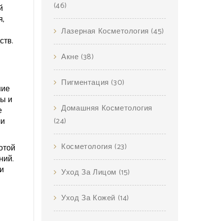
(46)
й
я,
Лазерная Косметология
(45)
ств.
Акне
(38)
Пигментация
(30)
ние
ны и
Домашняя Косметология
е
ли
(24)
Косметология
(23)
отой
ний.
и
Уход За Лицом
(15)
Уход За Кожей
(14)