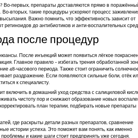
? Во‑первых, препараты доставляются прямо в поражённы
. Во‑вторых, такие процедуры ускоряют процесс заживлени
ысыпания. Важно помнить, что эффективность зависит от
т ретиноидов до антибиотиков и анти‑воспалительных сред
ода после процедур
нюансы. После инъекций может появиться лёгкое покрасне
кция. Главное правило – избегать трения обработанной зо
ние 48‑часового периода. Также стоит ограничить солнечно
ивает раздражение. Если появляются сильные боли, отёк и
иться к специалисту.
оит включить в домашний уход средства с салициловой кисл
живать чистоту пор и снижают образование новых воспале
 корректировать план терапии, подбирать новые препараты 
атей, где раскрыты детали разных препаратов, сравнение
ные истории успеха. Это поможет вам понять, как именно
проблемы и какие шаги стоит предпринять уже сегодня.