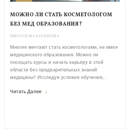
МОЖНО ЛИ СТАТЬ КОСМЕТОЛОГОМ
БЕЗ МЕД ОБРАЗОВАНИЯ?
МИРОСЛАВА ВАСИЛЬЕВА
Многие мечтают стать косметологами, не имея
медицинского образования. Можно ли
посещать курсы и начать карьеру в этой
области без предварительных знаний
медицины? Исследуя условия обучения,
требования и возможности трудоустройства,
Читать Далее
вы узнаете, какой путь выбрать и какие навыки
освоить. В статье также будут приведены
советы, которые помогут сделать первый шаг в
мир косметологии.