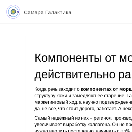
Компоненты от мо
действительно р
Когда речь заходит о
компонентах от мор
структуру кожи и замедляют её старение
. Т
маркетинговый ход, а научно подтвержден
да, не все, что стоит дорого, работает. А н
Самый надёжный из них —
ретинол
,
произво
увеличивает выработку коллагена
. Он не п
нужно вводить постепенно: начинать с 0,1%,