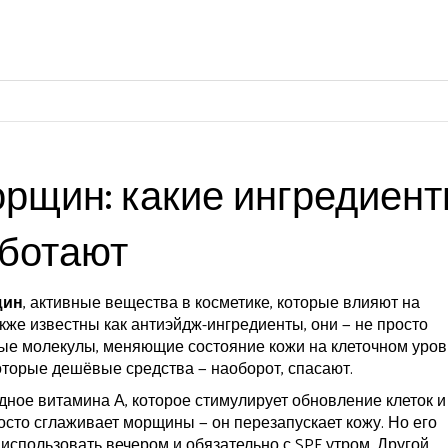
рщин: какие ингредиен
аботают
щин
,
активные вещества в косметике, которые влияют на
акже известны как
антиэйдж-ингредиенты
, они — не просто
ные молекулы, меняющие состояние кожи на клеточном уро
екоторые дешёвые средства — наоборот, спасают.
дное витамина А, которое стимулирует обновление клеток и
росто сглаживает морщины — он перезапускает кожу. Но его
 использовать вечером и обязательно с SPF утром. Другой