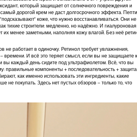
ксидант, который защищает от солнечного повреждения и
е самый дорогой крем не даст долгосрочного эффекта. Пепт
 "подсказывают" коже, что нужно восстанавливаться. Они не
ак тихие строители: медленно, но надёжно. И гиалуроновая
т их менее заметными, наполняя кожу влагой. Без неё рети
ов не работает в одиночку. Ретинол требует увлажнения,
— времени. И всё это теряет смысл, если вы не защищаете 
ли вы каждый день сидите под ультрафиолетом. Всё, что вы
ному: правильные компоненты + последовательность + защита
бирают, как именно использовать эти ингредиенты, какие
ше не покупать. Здесь нет пустых обзоров — только то, что