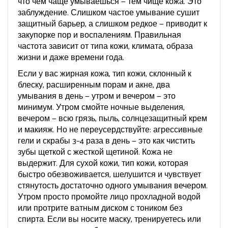
что чем чаще умываешься — тем чище кожа. Это
заблуждение. Слишком частое умывание сушит
защитный барьер, а слишком редкое — приводит к
закупорке пор и воспалениям. Правильная
частота зависит от типа кожи, климата, образа
жизни и даже времени года.
Если у вас
жирная кожа
,
тип кожи, склонный к
блеску, расширенным порам и акне
, два
умывания в день — утром и вечером — это
минимум. Утром смойте ночные выделения,
вечером — всю грязь, пыль, солнцезащитный крем
и макияж. Но не переусердствуйте: агрессивные
гели и скрабы 3–4 раза в день — это как чистить
зубы щеткой с жесткой щетиной. Кожа не
выдержит. Для
сухой кожи
,
тип кожи, которая
быстро обезвоживается, шелушится и чувствует
стянутость
достаточно одного умывания вечером.
Утром просто промойте лицо прохладной водой
или протрите ватным диском с тоником без
спирта. Если вы носите маску, тренируетесь или