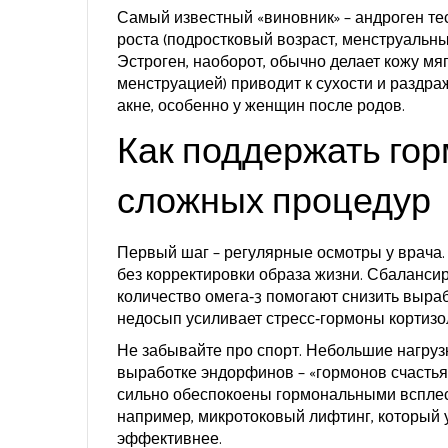
Самый известный «виновник» – андроген те
роста (подростковый возраст, менструальны
Эстроген, наоборот, обычно делает кожу мя
менструацией) приводит к сухости и раздра
акне, особенно у женщин после родов.
Как поддержать го
сложных процедур
Первый шаг – регулярные осмотры у врача. 
без корректировки образа жизни. Сбаланси
количество омега‑3 помогают снизить вырабо
недосып усиливает стресс‑гормоны кортизол
Не забывайте про спорт. Небольшие нагрузк
выработке эндорфинов – «гормонов счастья
сильно обеспокоены гормональными всплес
например, микротоковый лифтинг, который 
эффективнее.