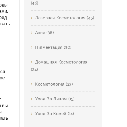
(46)
иоды
ами.
еред
Лазерная Косметология
(45)
овать
Акне
(38)
Пигментация
(30)
Домашняя Косметология
(24)
тся
ное
Косметология
(23)
Уход За Лицом
(15)
т
и вы
ы,
Уход За Кожей
(14)
тать