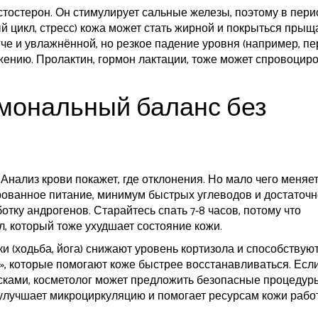
стостерон. Он стимулирует сальные железы, поэтому в пер
й цикл, стресс) кожа может стать жирной и покрыться прыщ
гче и увлажнённой, но резкое падение уровня (например, п
жению. Пролактин, гормон лактации, тоже может спровоцир
рмональный баланс без
Анализ крови покажет, где отклонения. Но мало чего меняе
рованное питание, минимум быстрых углеводов и достаточ
тку андрогенов. Старайтесь спать 7‑8 часов, потому что
, который тоже ухудшает состояние кожи.
и (ходьба, йога) снижают уровень кортизола и способствую
», которые помогают коже быстрее восстанавливаться. Есл
ками, косметолог может предложить безопасные процедур
улучшает микроциркуляцию и помогает ресурсам кожи рабо