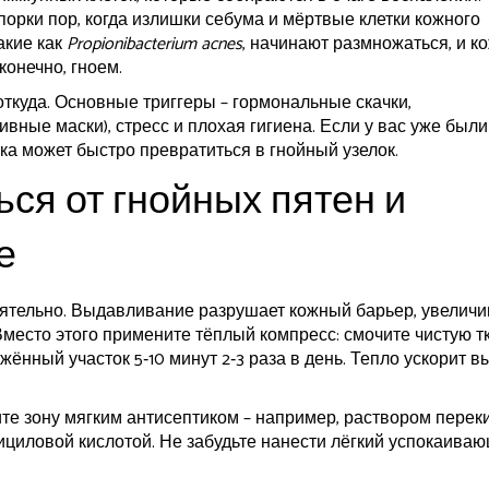
порки пор, когда излишки себума и мёртвые клетки кожного
акие как
Propionibacterium acnes
, начинают размножаться, и к
конечно, гноем.
откуда. Основные триггеры – гормональные скачки,
вные маски), стресс и плохая гигиена. Если у вас уже были
ка может быстро превратиться в гнойный узелок.
ься от гнойных пятен и
е
ятельно. Выдавливание разрушает кожный барьер, увеличи
место этого примените тёплый компресс: смочите чистую т
жённый участок 5‑10 минут 2‑3 раза в день. Тепло ускорит в
тите зону мягким антисептиком – например, раствором перек
ициловой кислотой. Не забудьте нанести лёгкий успокаива