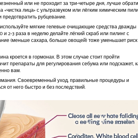
езненный или не проходит за три‑четыре дня, лучше обрат
а «чистка лица» с ультразвуком или лёгким химическим пил
и предотвратить рубцевание.
: используйте мягкие гелевые очищающие средства дважды 
0 и 2‑3 раза в неделю делайте лёгкий скраб или пилинг с
ние (меньше сахара, больше овощей) тоже уменьшает риск
ина кроется в гормонах. В этом случае стоит пройти
ачит препараты для регулирования себума или подскажет, к
енно вам.
внимания. Своевременный уход, правильные процедуры и
ся от него быстро и без последствий.