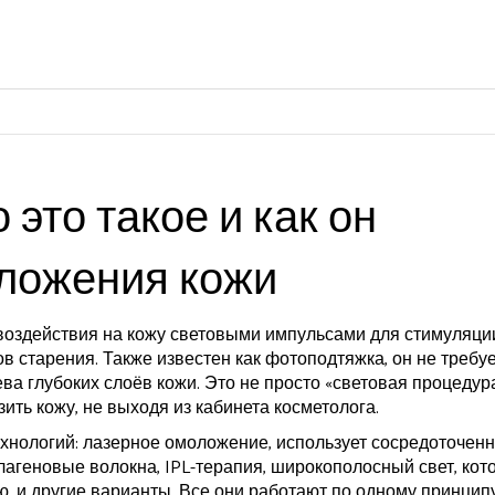
 это такое и как он
оложения кожи
воздействия на кожу световыми импульсами для стимуляци
ов старения
. Также известен как
фотоподтяжка
, он не требу
ева глубоких слоёв кожи.
Это не просто «световая процедура
ить кожу, не выходя из кабинета косметолога.
ехнологий:
лазерное омоложение
,
использует сосредоточен
ллагеновые волокна
,
IPL-терапия
,
широкополосный свет, кот
ю
, и другие варианты. Все они работают по одному принципу