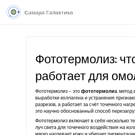
Фототермолиз: что
работает для ом
Фототермолиз — это
фототермолиз
,
метод 
выработки коллагена и устранения признак
разрезов, а работает за счёт точечного нагр
это научно обоснованный способ перезагруз
Фототермолиз включает в себя несколько т
луч света для точечного воздействия на ко
мягко нагревает кожу и убирает пигментаци