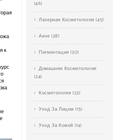
(46)
торая
Лазерная Косметология
(45)
Акне
(38)
кожа
о
я к
Пигментация
(30)
курс
Домашняя Косметология
го
(24)
ся
зка
Косметология
(23)
Уход За Лицом
(15)
ые
ще
Уход За Кожей
(14)