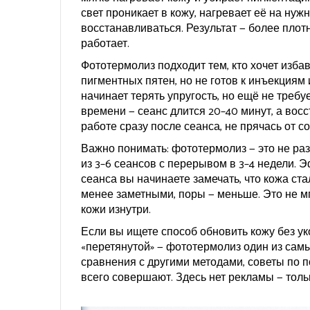
свет проникает в кожу, нагревает её на нуж
восстанавливаться. Результат — более плотн
работает.
Фототермолиз подходит тем, кто хочет изба
пигментных пятен, но не готов к инъекциям 
начинает терять упругость, но ещё не треб
времени — сеанс длится 20–40 минут, а вос
работе сразу после сеанса, не прячась от со
Важно понимать: фототермолиз — это не ра
из 3–6 сеансов с перерывом в 3–4 недели. 
сеанса вы начинаете замечать, что кожа ста
менее заметными, поры — меньше. Это не мг
кожи изнутри.
Если вы ищете способ обновить кожу без ук
«перетянутой» — фототермолиз один из сам
сравнения с другими методами, советы по п
всего совершают. Здесь нет рекламы — тольк