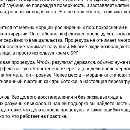
ной глубине, не повреждая поверхность, и заставляет клетки
ая, ровная, молодая кожа. Это не волшебство, а физика, ко
виться от мелких морщин, расширенных пор, покраснений и
или хирургии. Он особенно эффективен после 35 лет, когда 
ует серьёзного вмешательства. Процедура не отнимает мног
становление занимает пару дней. Многие люди возвращаютс
лнца, а просто используя крем с SPF.
зовая процедура. Чтобы результат держался, обычно нужен 
Эффект наступает постепенно: через 2–3 недели после перво
ла мягче, а тон — ровнее. Через месяц — морщинки становят
новенный лифтинг, как при ботоксе, а настоящая перезагру
олов, без долгого восстановления и без риска выглядеть
ых разумных выборов. В нашей подборке вы найдёте честн
одготовке, что делать после процедуры, и какие ошибки ча
о то, что работает на практике.