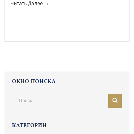
Читать Далее
печенью, и как с этим бороться.
ОКНО ПОИСКА
КАТЕГОРИИ