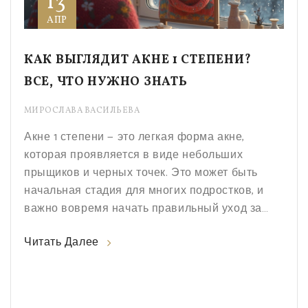
13
АПР
КАК ВЫГЛЯДИТ АКНЕ 1 СТЕПЕНИ?
ВСЕ, ЧТО НУЖНО ЗНАТЬ
МИРОСЛАВА ВАСИЛЬЕВА
Акне 1 степени — это легкая форма акне,
которая проявляется в виде небольших
прыщиков и черных точек. Это может быть
начальная стадия для многих подростков, и
важно вовремя начать правильный уход за
кожей. В статье будут рассмотрены
Читать Далее
особенности легкого акне и даны практические
советы по уходу за кожей. Простые изменения
в повседневном уходе могут значительно
улучшить состояние кожи. Читайте дальше,