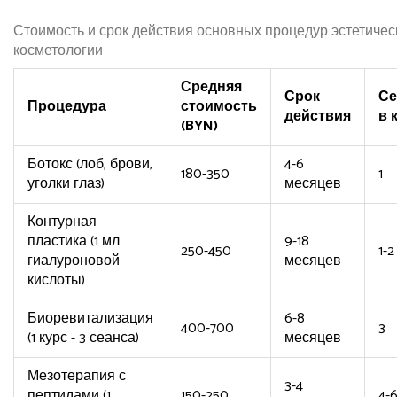
Стоимость и срок действия основных процедур эстетичес
косметологии
Средняя
Срок
Се
Процедура
стоимость
действия
в 
(BYN)
Ботокс (лоб, брови,
4-6
180-350
1
уголки глаз)
месяцев
Контурная
пластика (1 мл
9-18
250-450
1-2
гиалуроновой
месяцев
кислоты)
Биоревитализация
6-8
400-700
3
(1 курс - 3 сеанса)
месяцев
Мезотерапия с
3-4
пептидами (1
150-250
4-