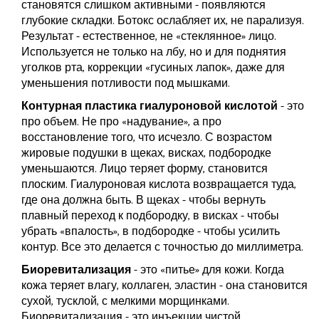
становятся слишком активными - появляются
глубокие складки. Ботокс ослабляет их, не парализуя.
Результат - естественное, не «стеклянное» лицо.
Используется не только на лбу, но и для поднятия
уголков рта, коррекции «гусиных лапок», даже для
уменьшения потливости под мышками.
Контурная пластика гиалуроновой кислотой
- это
про объем. Не про «надувание», а про
восстановление того, что исчезло. С возрастом
жировые подушки в щеках, висках, подбородке
уменьшаются. Лицо теряет форму, становится
плоским. Гиалуроновая кислота возвращается туда,
где она должна быть. В щеках - чтобы вернуть
плавный переход к подбородку, в висках - чтобы
убрать «впалость», в подбородке - чтобы усилить
контур. Все это делается с точностью до миллиметра.
Биоревитализация
- это «питье» для кожи. Когда
кожа теряет влагу, коллаген, эластин - она становится
сухой, тусклой, с мелкими морщинками.
Биоревитализация - это инъекции чистой