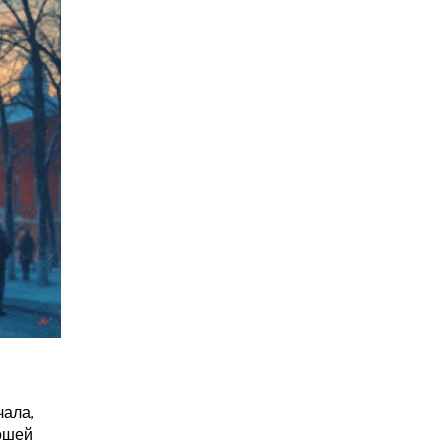
чала,
рошей