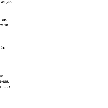
икацию.
гии.
ум за
яйтесь
на
ения.
тесь к