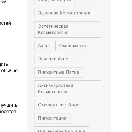
сом:
Лазерная Косметология
остей
Эстетическая
Косметология
Акне
Омоложение
Лечение Акне
дить
у обычно
Пигментные Пятна
Антивозрастная
Косметология
Омоложение Кожи
улучшить
носятся
Пигментация
Процедуры Для Лица