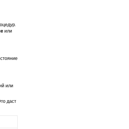
оцедур.
ие
или
остояние
ий или
то даст