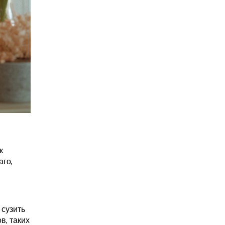
к
аго,
 сузить
в, таких