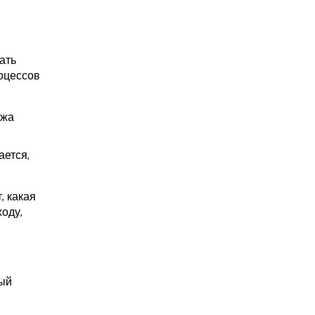
ать
роцессов
ожа
ается,
, какая
оду,
тый