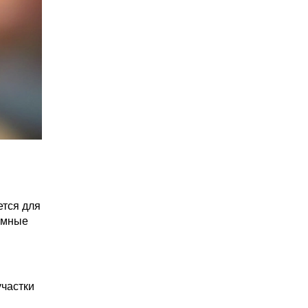
ется для
лемные
участки