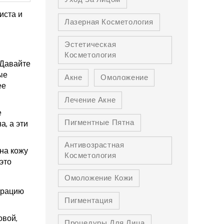
иста и
Лазерная Косметология
Эстетическая
Косметология
 Давайте
ые
Акне
Омоложение
ее
Лечение Акне
е
Пигментные Пятна
а, а эти
Антивозрастная
на кожу
Косметология
это
Омоложение Кожи
ерацию
Пигментация
овой,
Процедуры Для Лица