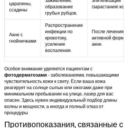
заживление,
эпителизации
царапины,
образование
(зарастания) кож
ссадины
грубых рубцов.
Распространение
инфекции по
После лечения
Акне с
кровотоку,
активной формы
гнойничками
усиление
акне.
воспаления.
Особое внимание уделяется пациентам с
фотодерматозами
- заболеваниями, повышающими
чувствительность кожи к свету. Если ваша кожа
реагирует на солнце сыпью или ожогами даже при
минимальном пребывании на улице, лазер для вас
опасен. Здесь нужен индивидуальный подбор длины
волны и мощности, а иногда и полный отказ от
процедуры.
Противопоказания, связанные с