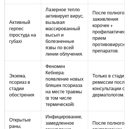
Лазерное тепло
После полного
активирует вирус,
заживления
Активный
вызывая
корочек +
герпес
массированный
профилактическ
(простуда на
высып и
прием
губах)
болезненные
противовирусны
язвы по всей
препаратов.
линии облучения.
Феномен
Кебнера:
Экзема,
Только в стадии
появление новых
псориаз в
ремиссии после
бляшек псориаза
стадии
консультации с
на месте травмы
обострения
дерматологом.
(в том числе
термической).
Инфицирование,
Открытые
замедленное
После полного
раны,