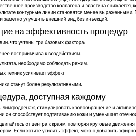
ественное производство коллагена и эластина снижается, 
езультате контурные линии становятся менее выраженными.
и заметно улучшить внешний вид без инъекций.
ие на эффективность процедур
вии, что учтены три базовых фактора:
енее восприимчива к воздействиям.
ультата, необходимо соблюдать режим.
ых техник усиливает эффект.
ики станут более результативными.
цедура, доступная каждому
ть лимфодренаж, стимулировать кровообращение и активир
 он способствует подтягиванию кожи и уменьшает отёчнос
 двигайтесь от центра к краям, повторяя круговые движения
ечером. Если хотите усилить эффект, можно добавить эфирн