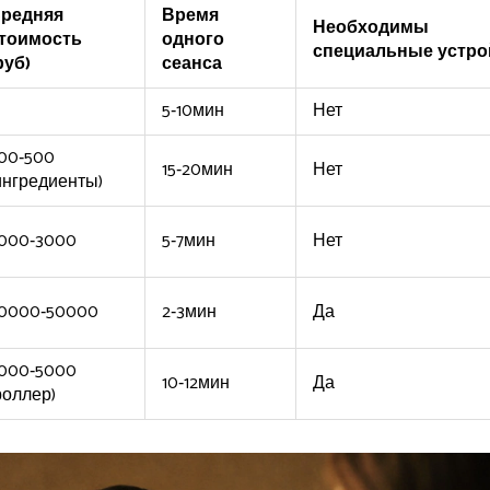
редняя
Время
Необходимы
тоимость
одного
специальные устро
руб)
сеанса
5‑10мин
Нет
00‑500
15‑20мин
Нет
ингредиенты)
000‑3000
5‑7мин
Нет
0000‑50000
2‑3мин
Да
000‑5000
10‑12мин
Да
роллер)