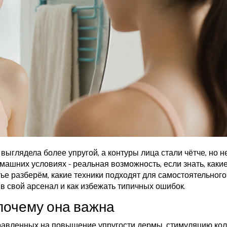
 выглядела более упругой, а контуры лица стали чётче, но н
машних условиях - реальная возможность, если знать, каки
ье разберём, какие техники подходят для самостоятельного
в свой арсенал и как избежать типичных ошибок.
 почему она важна
правленных на повышение упругости дермы, стимуляцию ко