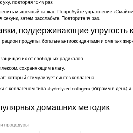
ху, повторяя 10‑15 раз.
репить мышечный каркас. Попробуйте упражнение «Смайл»:
 секунд, затем расслабьте. Повторите 15 раз.
авки, поддерживающие упругость 
в рацион продукты, богатые антиоксидантами и омега‑3 жи
, защищая их от свободных радикалов.
плексом, сохраняющим влагу.
C, который стимулирует синтез коллагена.
 коллагеном типа «hydrolyzed collagen» (10грамм в день) и
пулярных домашних методик
ни процедуры