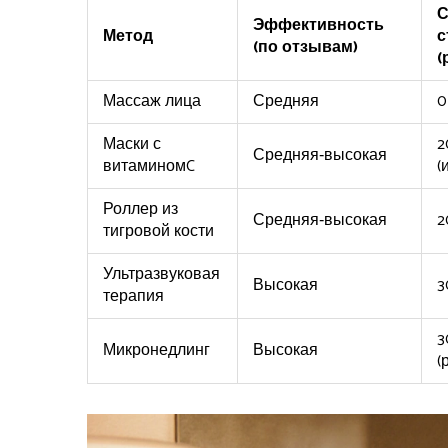
С
Эффективность
Метод
с
(по отзывам)
(
Массаж лица
Средняя
0
Маски с
2
Средняя‑высокая
витаминомC
(
Роллер из
Средняя‑высокая
2
тигровой кости
Ультразвуковая
Высокая
3
терапия
3
Микронедлинг
Высокая
(