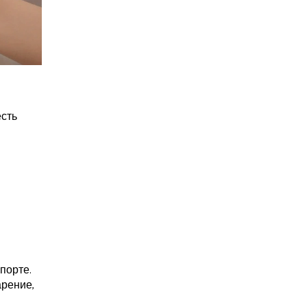
есть
спорте.
арение,