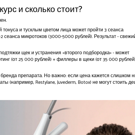
урс и сколько стоит?
ен.
ей тонуса и тусклым цветом лица может пройти 3 сеанса
-2 сеанса микротоков (3000-5000 рублей). Результат - свежи
одтяжки щек и устранения «второго подбородка» - может
нг (от 25 000 рублей) + филлеры в щеки (от 35 000 рублей)
и бренда препарата. Но важно: если цена кажется слишком н
ы (например, Restylane, Juvederm, Botox) не могут стоить д