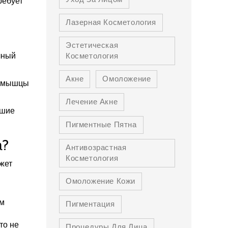
ребует
Лазерная Косметология
Эстетическая
чный
Косметология
Акне
Омоложение
» мышцы
Лечение Акне
ршие
Пигментные Пятна
а?
Антивозрастная
Косметология
ожет
Омоложение Кожи
ем
Пигментация
то не
Процедуры Для Лица