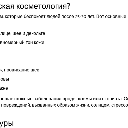
ская косметология?
м, которые беспокоят людей после 25-30 лет. Вот основные
лице, шее и декольте
авномерный тон кожи
», провисание щек
ровы
акне
 решает кожные заболевания вроде экземы или псориаза. О
 повреждений, вызванных образом жизни, солнцем, стресс
дуры