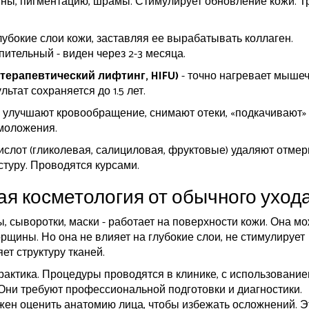
ны, пигментацию, шрамы. Стимулирует обновление кожи. Т
лубокие слои кожи, заставляя ее вырабатывать коллаген.
ительный - виден через 2-3 месяца.
терапевтический лифтинг, HIFU)
- точно нагревает мыше
ьтат сохраняется до 1.5 лет.
ы улучшают кровообращение, снимают отеки, «подкачивают
омоложения.
ислот (гликолевая, салициловая, фруктовые) удаляют отме
стуру. Проводятся курсами.
ая косметология от обычного уход
ы, сыворотки, маски - работает на поверхности кожи. Она м
рщины. Но она не влияет на глубокие слои, не стимулирует
ет структуру тканей.
рактика. Процедуры проводятся в клинике, с использовани
Они требуют профессиональной подготовки и диагностики.
ен оценить анатомию лица, чтобы избежать осложнений. Э