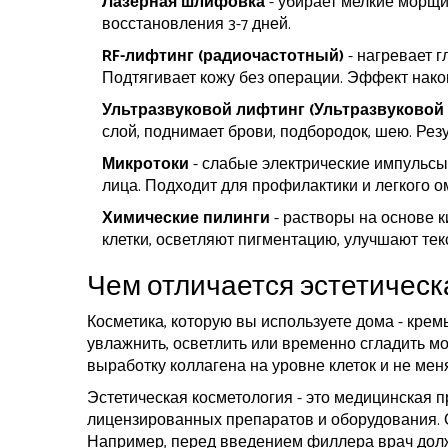
Лазерная шлифовка
- убирает мелкие морщи
восстановления 3-7 дней.
RF-лифтинг (радиочастотный)
- нагревает г
Подтягивает кожу без операции. Эффект накоп
Ультразвуковой лифтинг (Ультразвуковой 
слой, поднимает брови, подбородок, шею. Резул
Микротоки
- слабые электрические импульс
лица. Подходит для профилактики и легкого 
Химические пилинги
- растворы на основе к
клетки, осветляют пигментацию, улучшают тек
Чем отличается эстетическ
Косметика, которую вы используете дома - крем
увлажнить, осветлить или временно сгладить мо
выработку коллагена на уровне клеток и не меня
Эстетическая косметология - это медицинская п
лицензированных препаратов и оборудования. 
Например, перед введением филлера врач долж