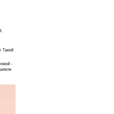
й,
. Такой
изкой -
ешевле