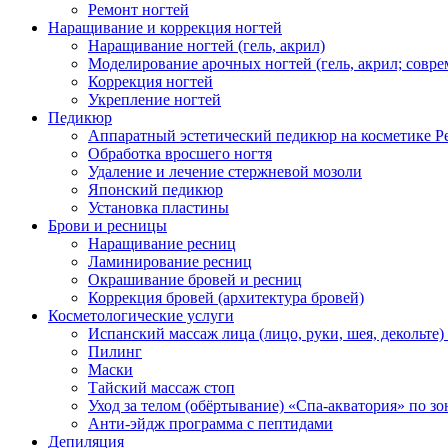
Ремонт ногтей
Наращивание и коррекция ногтей
Наращивание ногтей (гель, акрил)
Моделирование арочных ногтей (гель, акрил; совр
Коррекция ногтей
Укрепление ногтей
Педикюр
Аппаратный эстетический педикюр на косметике Pe
Обработка вросшего ногтя
Удаление и лечение стержневой мозоли
Японский педикюр
Установка пластины
Брови и ресницы
Наращивание ресниц
Ламинирование ресниц
Окрашивание бровей и ресниц
Коррекция бровей (архитектура бровей)
Косметологические услуги
Испанский массаж лица (лицо, руки, шея, декольте)
Пилинг
Маски
Тайский массаж стоп
Уход за телом (обёртывание) «Спа-акватория» по зо
Анти-эйдж программа с пептидами
Депиляция