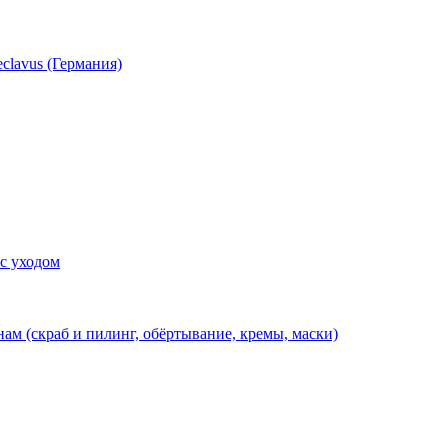
clavus (Германия)
 с уходом
нам (скраб и пилинг, обёртывание, кремы, маски)