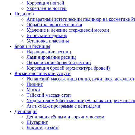
Коррекция ногтей
Укрепление ногтей
Педикюр
Аппаратный эстетический педикюр на косметике Pe
Обработка вросшего ногтя
Удаление и лечение стержневой мозоли
Японский педикюр
Установка пластины
Брови и ресницы
Наращивание ресниц
Ламинирование ресниц
Окрашивание бровей и ресниц
Коррекция бровей (архитектура бровей)
Косметологические услуги
Испанский массаж лица (лицо, руки, шея, декольте)
Пилинг
Маски
Тайский массаж стоп
Уход за телом (обёртывание) «Спа-акватория» по зо
Анти-эйдж программа с пептидами
Депиляция
Депиляция тёплым и горячим воском
Шугаринг
Бикини-дизайн