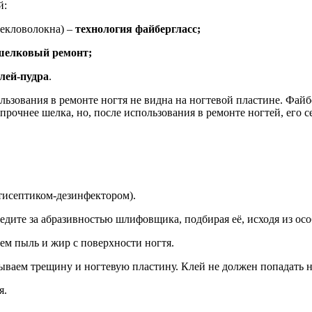
й:
текловолокна) –
технология файбергласс;
шелковый ремонт;
лей-пудра
.
ользования в ремонте ногтя не видна на ногтевой пластине. Файб
рочнее шелка, но, после использования в ремонте ногтей, его се
нтисептиком-дезинфектором).
дите за абразивностью шлифовщика, подбирая её, исходя из осо
ем пыль и жир с поверхности ногтя.
рываем трещину и ногтевую пластину. Клей не должен попадать н
я.