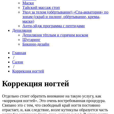
Маски
Тайский массаж стоп
Уход за телом (обёртывание) «Спа-акватория» по
зонам (скраб и пилинг, обёртывание, кремы,
маски)
Анти-эйдж программа с пептидами
Депиляция
Депиляция тёплым и горячим воском
Шугаринг
Бикини-дизайн
Главная
/
Салон
/
Коррекция ногтей
Коррекция ногтей
Отдельно стоит обратить внимание на такую услугу, как
«коррекция ногтей». Это очень востребованная процедура.
Связано это с тем, что свободный край ногтя постоянно
отрастает, и, как следствие, возле кутикулы образуется часть