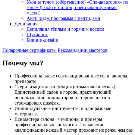
Уход за телом (обёртывание) «Спа-акватория» по
зонам (скраб и пилинг, обёртывание, кремы,
маски)
Анти-эйдж программа с пептидами
Депиляция
Депиляция тёплым и горячим воском
Шугаринг
Бикини-дизайн
Подарочные сертификаты
Рекомендации мастеров
Почему мы?
Профессиональные
сертифицированные гели, акрилы,
препараты.
Стерилизация
дезинфекция (стоматологическая).
Единственный салон в городе, практикующий
использование индикаторов и стерильности в
сухожаровых шкафах.
Индивидуальные инструменты
и одноразовые
материалы.
Все мастера салона -
чемпионы и призеры
профессиональных конкурсов. Повышение
квалификации каждый мастер проходит не реже, чем раз