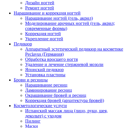
Дизайн ногтей
Ремонт ногтей
Наращивание и коррекция ногтей
Наращивание ногтей (гель, акрил)
Моделирование арочных ногтей (гель, акрил;
современные формы)
Коррекция ногтей
Укрепление ногтей
Педикюр
Аппаратный эстетический педикюр на косметике
Peclavus (Германия)
Обработка вросшего ногтя
Удаление и лечение стержневой мозоли
Японский педикюр
Установка пластины
Брови и ресницы
Наращивание ресниц
Ламинирование ресниц
Окрашивание бровей и ресниц
Коррекция бровей (архитектура бровей)
Косметологические услуги
Испанский массаж лица (лицо, руки, шея,
декольте) с уходом
Пилинг
Маски