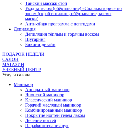
Тайский массаж стоп
Уход за телом (обёртывание) «Спа-акватория» по
зонам (скраб и пилинг, обёртывание, кремы,
маски)
Анти-эйдж программа с пептидами
Депиляция
Депиляция тёплым и горячим воском
Шугаринг
Бикини-дизайн
ПОДАРОК НЕДЕЛИ
САЛОН
МАГАЗИН
УЧЕБНЫЙ ЦЕНТР
Услуги салона
Маникюр
Аппаратный маникюр
Японский маникюр
Классический маникюр
Горячий масляный маникюр
Комбинированный маникюр
Покрытие ногтей гелем-лаком
Лечение ногтей
Парафинотерапия рук