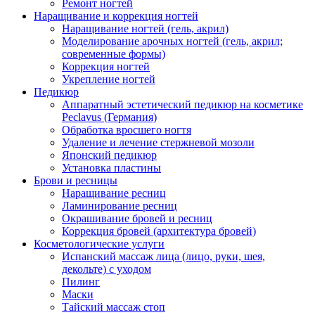
Ремонт ногтей
Наращивание и коррекция ногтей
Наращивание ногтей (гель, акрил)
Моделирование арочных ногтей (гель, акрил;
современные формы)
Коррекция ногтей
Укрепление ногтей
Педикюр
Аппаратный эстетический педикюр на косметике
Peclavus (Германия)
Обработка вросшего ногтя
Удаление и лечение стержневой мозоли
Японский педикюр
Установка пластины
Брови и ресницы
Наращивание ресниц
Ламинирование ресниц
Окрашивание бровей и ресниц
Коррекция бровей (архитектура бровей)
Косметологические услуги
Испанский массаж лица (лицо, руки, шея,
декольте) с уходом
Пилинг
Маски
Тайский массаж стоп