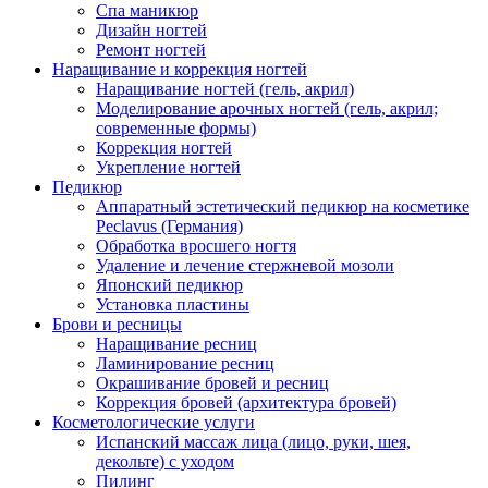
Спа маникюр
Дизайн ногтей
Ремонт ногтей
Наращивание и коррекция ногтей
Наращивание ногтей (гель, акрил)
Моделирование арочных ногтей (гель, акрил;
современные формы)
Коррекция ногтей
Укрепление ногтей
Педикюр
Аппаратный эстетический педикюр на косметике
Peclavus (Германия)
Обработка вросшего ногтя
Удаление и лечение стержневой мозоли
Японский педикюр
Установка пластины
Брови и ресницы
Наращивание ресниц
Ламинирование ресниц
Окрашивание бровей и ресниц
Коррекция бровей (архитектура бровей)
Косметологические услуги
Испанский массаж лица (лицо, руки, шея,
декольте) с уходом
Пилинг