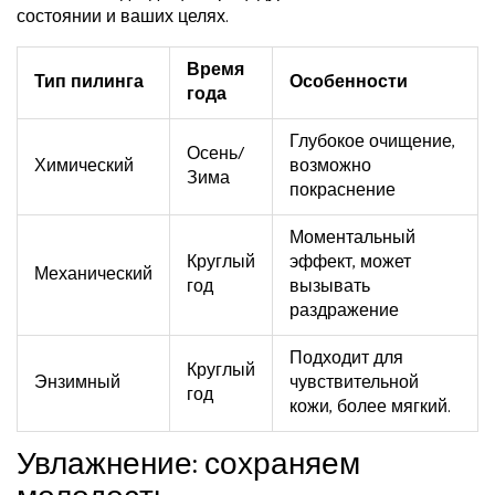
состоянии и ваших целях.
Время
Тип пилинга
Особенности
года
Глубокое очищение,
Осень/
Химический
возможно
Зима
покраснение
Моментальный
Круглый
эффект, может
Механический
год
вызывать
раздражение
Подходит для
Круглый
Энзимный
чувствительной
год
кожи, более мягкий.
Увлажнение: сохраняем